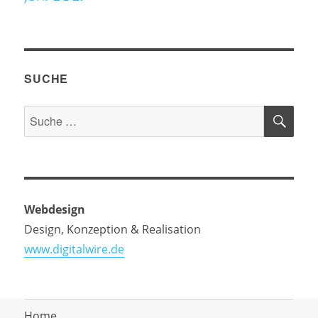
SUCHE
SU
Suche
nach:
Webdesign
Design, Konzeption & Realisation
www.digitalwire.de
Home