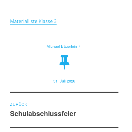
Materialliste Klasse 3
Autor
Michael Bäuerlein
Veröffentlicht
31. Juli 2026
am
Beitragsnavigation
ZURÜCK
Schulabschlussfeier
Vorheriger
Beitrag: