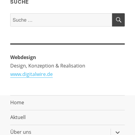
SUCHE
SU
Suche
nach:
Webdesign
Design, Konzeption & Realisation
www.digitalwire.de
Home
Aktuell
Untermen
Über uns