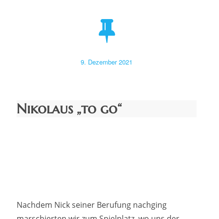
Veröffentlicht
9. Dezember 2021
am
Nikolaus „to go“
Nachdem Nick seiner Berufung nachging
marschierten wir zum Spielplatz, wo uns der