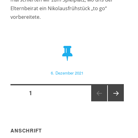
Elternbeirat ein Nikolausfrühstück „to go“
vorbereitete.
Veröffentlicht
6. Dezember 2021
am
Seitennummerierung
SEITE
1
NÄC
der
HSTE
SEIT
Beiträge
E
ANSCHRIFT