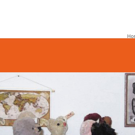
Ho
undschule Rieneck