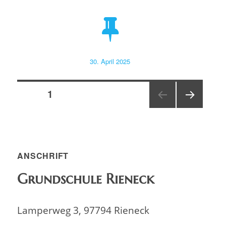
Veröffentlicht
30. April 2025
am
Seitennummerierung
SEITE
1
NÄC
der
HSTE
SEIT
Beiträge
E
ANSCHRIFT
Grundschule Rieneck
Lamperweg 3, 97794 Rieneck