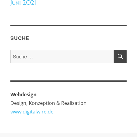
Juni 2021
SUCHE
SU
Suche
nach:
Webdesign
Design, Konzeption & Realisation
www.digitalwire.de