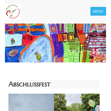
MENÜ
Naturpark-Spessart-
Grundschule Rieneck
Abschlussfest