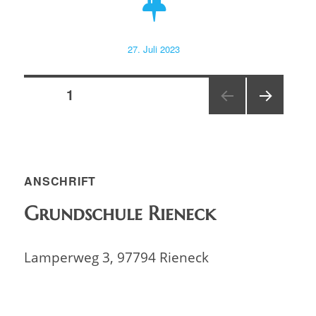
Veröffentlicht
27. Juli 2023
am
Seitennummerierung
SEITE
1
NÄC
der
HSTE
SEIT
Beiträge
E
ANSCHRIFT
Grundschule Rieneck
Lamperweg 3, 97794 Rieneck