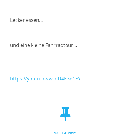
Lecker essen…
und eine kleine Fahrradtour…
https://youtu.be/wsqD4K3d1EY
Veröffentlicht
28. Juli 2023