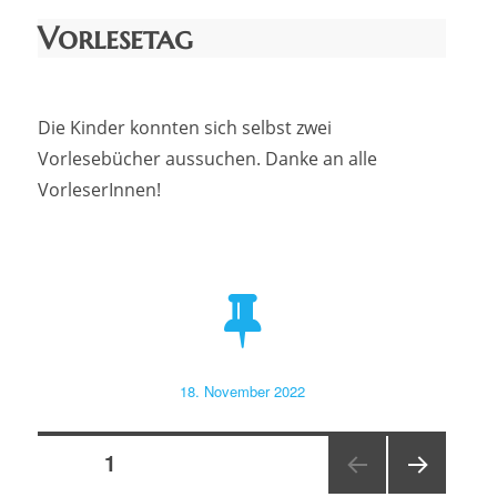
Vorlesetag
Die Kinder konnten sich selbst zwei
Vorlesebücher aussuchen. Danke an alle
VorleserInnen!
Veröffentlicht
18. November 2022
am
Seitennummerierung
SEITE
1