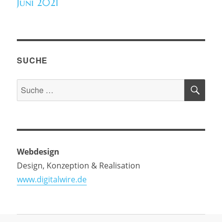
Juni 2021
SUCHE
SU
Suche
nach:
Webdesign
Design, Konzeption & Realisation
www.digitalwire.de