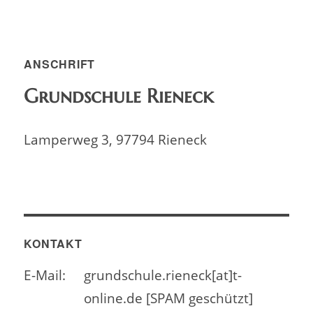
NÄC
der
HSTE
SEIT
Beiträge
E
ANSCHRIFT
Grundschule Rieneck
Lamperweg 3, 97794 Rieneck
KONTAKT
E-Mail:
grundschule.rieneck[at]t-
online.de [SPAM geschützt]