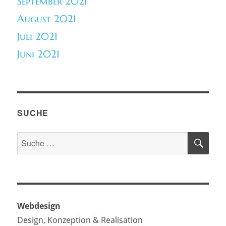
September 2021
August 2021
Juli 2021
Juni 2021
SUCHE
SU
Suche
nach:
Webdesign
Design, Konzeption & Realisation