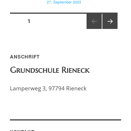
Veröffentlicht
27. September 2023
am
Seitennummerierung
SEITE
1
NÄC
der
HSTE
SEIT
Beiträge
E
ANSCHRIFT
Grundschule Rieneck
Lamperweg 3, 97794 Rieneck