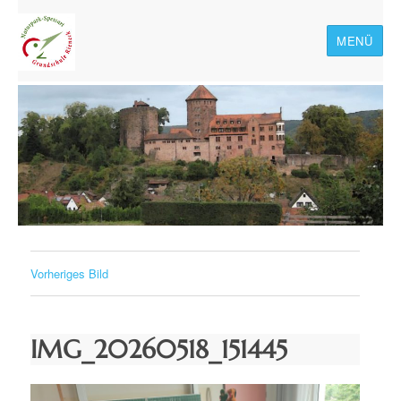
MENÜ
Naturpark-Spessart-
Grundschule Rieneck
Vorheriges Bild
IMG_20260518_151445