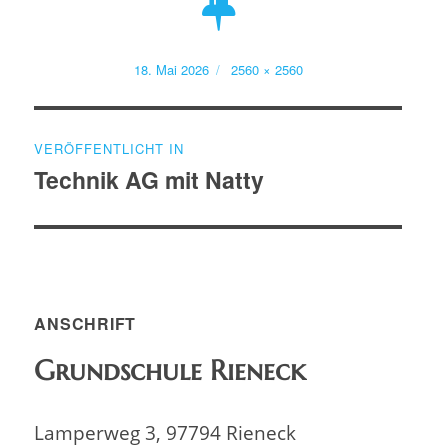
Veröffentlicht
Volle
18. Mai 2026
2560 × 2560
am
Größe
Beitragsnavigation
VERÖFFENTLICHT IN
Technik AG mit Natty
ANSCHRIFT
Grundschule Rieneck
Lamperweg 3, 97794 Rieneck