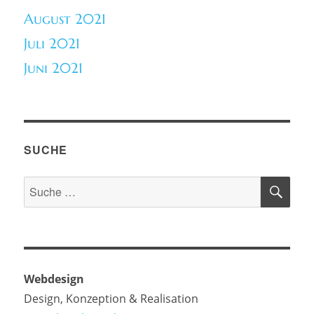
August 2021
Juli 2021
Juni 2021
SUCHE
SU
Suche
nach:
Webdesign
Design, Konzeption & Realisation