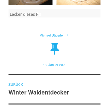
Lecker dieses P !
Autor
Michael Bäuerlein
Veröffentlicht
18. Januar 2022
am
Beitragsnavigation
ZURÜCK
Winter Waldentdecker
Vorheriger
Beitrag: