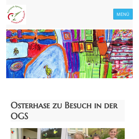
MENÜ
Naturpark-Spessart-
Grundschule Rieneck
Osterhase zu Besuch in der
OGS