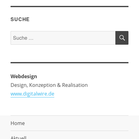
SUCHE
SU
Suche
nach:
Webdesign
Design, Konzeption & Realisation
www.digitalwire.de
Home
Aktuell