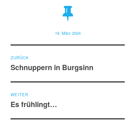
Veröffentlicht
19. März 2024
am
Beitragsnavigation
ZURÜCK
Schnuppern in Burgsinn
Vorheriger
Beitrag:
WEITER
Es frühlingt…
Nächster
Beitrag: