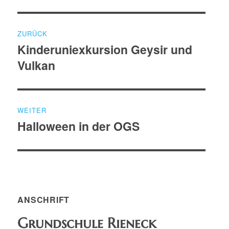
am
Beitragsnavigation
ZURÜCK
Kinderuniexkursion Geysir und
Vorheriger
Vulkan
Beitrag:
WEITER
Halloween in der OGS
Nächster
Beitrag:
ANSCHRIFT
Grundschule Rieneck