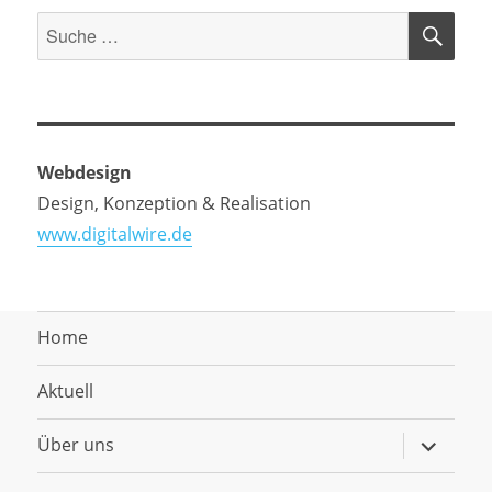
SU
Suche
nach:
Webdesign
Design, Konzeption & Realisation
www.digitalwire.de
Home
Aktuell
Untermen
Über uns
anzeigen