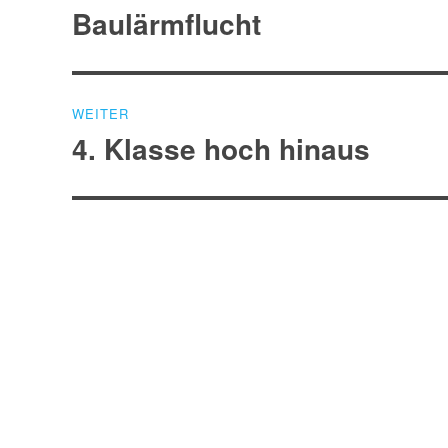
Baulärmflucht
Vorheriger
Beitrag:
WEITER
4. Klasse hoch hinaus
Nächster
Beitrag: