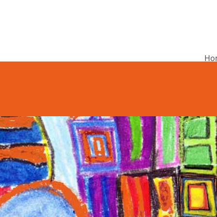
Ho
undschule Rieneck