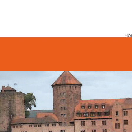
Ho
undschule Rieneck