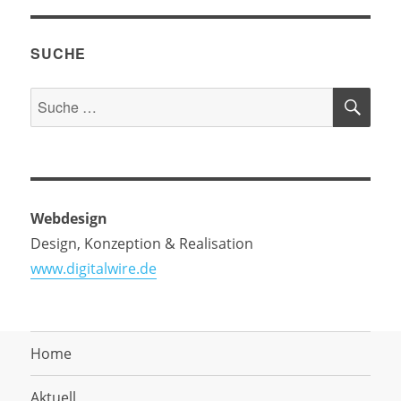
SUCHE
SU
Suche
nach:
Webdesign
Design, Konzeption & Realisation
www.digitalwire.de
Home
Aktuell