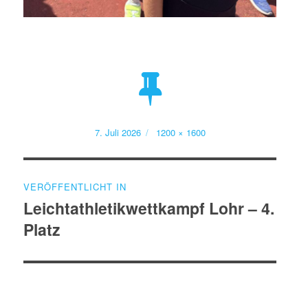
Veröffentlicht
Volle
7. Juli 2026
1200 × 1600
am
Größe
Beitragsnavigation
VERÖFFENTLICHT IN
Leichtathletikwettkampf Lohr – 4.
Platz