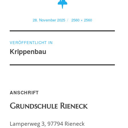
Veröffentlicht
Volle
28. November 2025
2560 × 2560
am
Größe
Beitragsnavigation
VERÖFFENTLICHT IN
Krippenbau
ANSCHRIFT
Grundschule Rieneck
Lamperweg 3, 97794 Rieneck