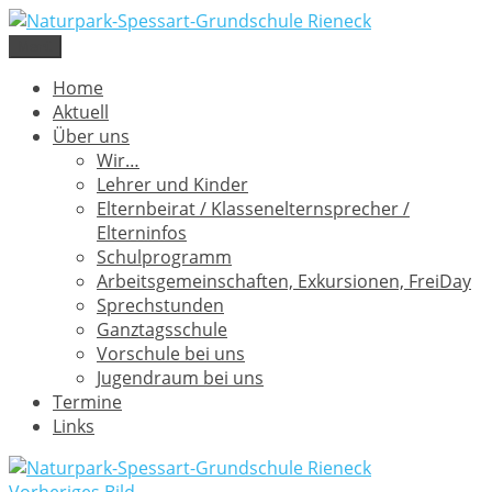
Zum
Inhalt
Menü
Naturpark-Spessart-Grundschule Rieneck
Lamperweg 3, 97794 Rieneck
springen
Home
Aktuell
Über uns
Wir…
Lehrer und Kinder
Elternbeirat / Klassenelternsprecher /
Elterninfos
Schulprogramm
Arbeitsgemeinschaften, Exkursionen, FreiDay
Sprechstunden
Ganztagsschule
Vorschule bei uns
Jugendraum bei uns
Termine
Links