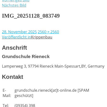
Vorheriges Bild
Nächstes Bild
IMG_20251128_083749
Veröffentlicht
Volle
28. November 2025
2560 × 2560
am
Beitragsnavigation
Größe
Veröffentlicht in
Krippenbau
Anschrift
Grundschule Rieneck
Lamperweg 3, 97794 Rieneck
Main-Spessart,BY, Germany
Kontakt
E-
grundschule.rieneck[at]t-online.de [SPAM
Mail:
geschützt]
Tel:
(09354) 398