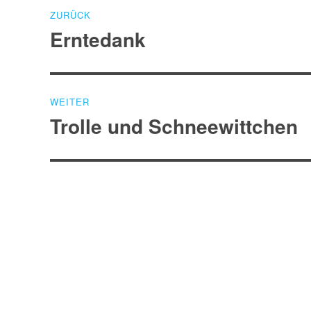
Beitragsnavigation
ZURÜCK
Erntedank
Vorheriger
Beitrag:
WEITER
Trolle und Schneewittchen
Nächster
Beitrag: