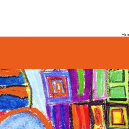
Ho
undschule Rieneck