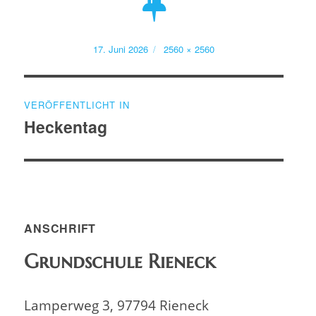
Veröffentlicht
Volle
17. Juni 2026
2560 × 2560
am
Größe
Beitragsnavigation
VERÖFFENTLICHT IN
Heckentag
ANSCHRIFT
Grundschule Rieneck
Lamperweg 3, 97794 Rieneck