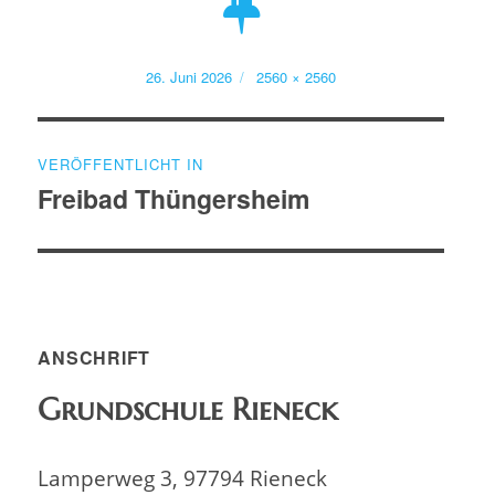
Veröffentlicht
Volle
26. Juni 2026
2560 × 2560
am
Größe
Beitragsnavigation
VERÖFFENTLICHT IN
Freibad Thüngersheim
ANSCHRIFT
Grundschule Rieneck
Lamperweg 3, 97794 Rieneck