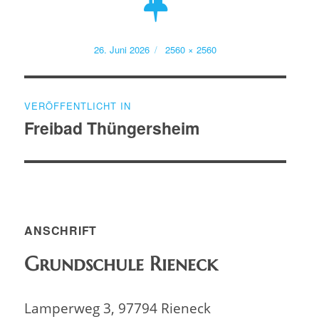
Veröffentlicht
Volle
26. Juni 2026
2560 × 2560
am
Größe
Beitragsnavigation
VERÖFFENTLICHT IN
Freibad Thüngersheim
ANSCHRIFT
Grundschule Rieneck
Lamperweg 3, 97794 Rieneck