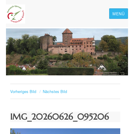
MENÜ
Naturpark-Spessart-
Grundschule Rieneck
Vorheriges Bild
Nächstes Bild
IMG_20260626_095206