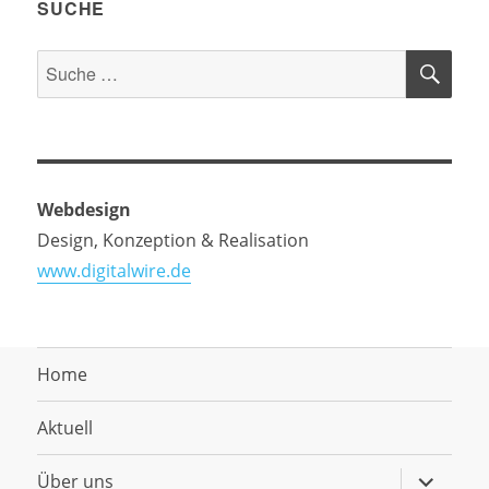
SUCHE
SU
Suche
nach:
Webdesign
Design, Konzeption & Realisation
www.digitalwire.de
Home
Aktuell
Untermen
Über uns