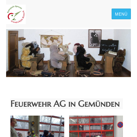
MENÜ
Naturpark-Spessart-
Grundschule Rieneck
Feuerwehr AG in Gemünden