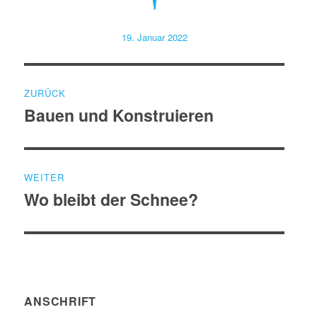
Veröffentlicht
19. Januar 2022
am
Beitragsnavigation
ZURÜCK
Bauen und Konstruieren
Vorheriger
Beitrag:
WEITER
Wo bleibt der Schnee?
Nächster
Beitrag:
ANSCHRIFT