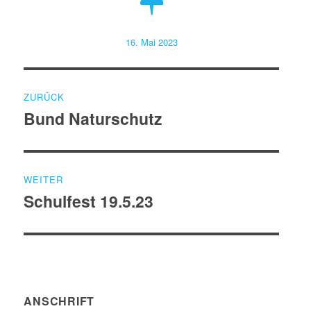
Veröffentlicht
16. Mai 2023
am
Beitragsnavigation
ZURÜCK
Bund Naturschutz
Vorheriger
Beitrag:
WEITER
Schulfest 19.5.23
Nächster
Beitrag:
ANSCHRIFT