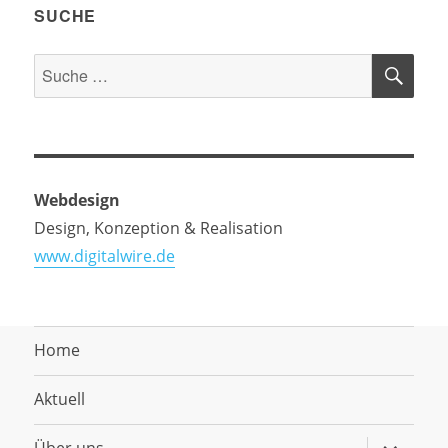
SUCHE
SU
Suche
nach:
Webdesign
Design, Konzeption & Realisation
www.digitalwire.de
Home
Aktuell
Untermen