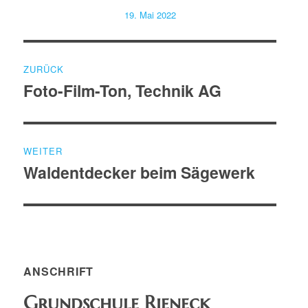
Veröffentlicht
19. Mai 2022
am
Beitragsnavigation
ZURÜCK
Foto-Film-Ton, Technik AG
Vorheriger
Beitrag:
WEITER
Waldentdecker beim Sägewerk
Nächster
Beitrag:
ANSCHRIFT
Grundschule Rieneck