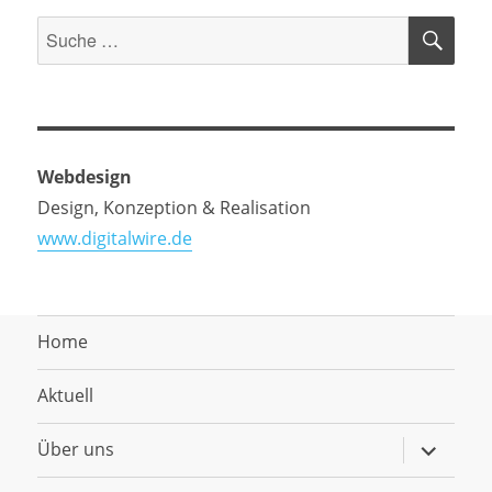
SU
Suche
nach:
Webdesign
Design, Konzeption & Realisation
www.digitalwire.de
Home
Aktuell
Untermen
Über uns
anzeigen