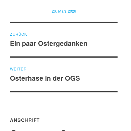
Veröffentlicht
26. März 2026
am
Beitragsnavigation
ZURÜCK
Ein paar Ostergedanken
Vorheriger
Beitrag:
WEITER
Osterhase in der OGS
Nächster
Beitrag:
ANSCHRIFT