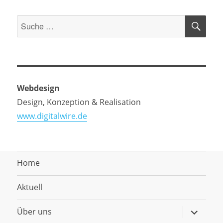
SU
Suche
nach:
Webdesign
Design, Konzeption & Realisation
www.digitalwire.de
Home
Aktuell
Untermen
Über uns
anzeigen