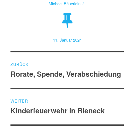
Autor
Michael Bäuerlein
Veröffentlicht
11. Januar 2024
am
Beitragsnavigation
ZURÜCK
Rorate, Spende, Verabschiedung
Vorheriger
Beitrag:
WEITER
Kinderfeuerwehr in Rieneck
Nächster
Beitrag: