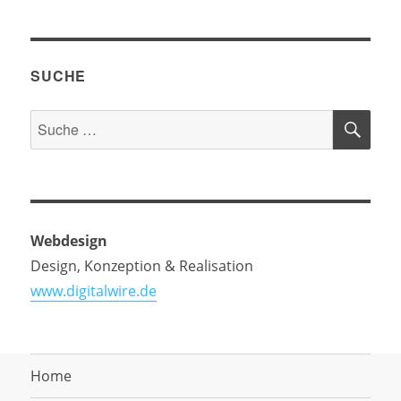
SUCHE
SU
Suche
nach:
Webdesign
Design, Konzeption & Realisation
www.digitalwire.de
Home