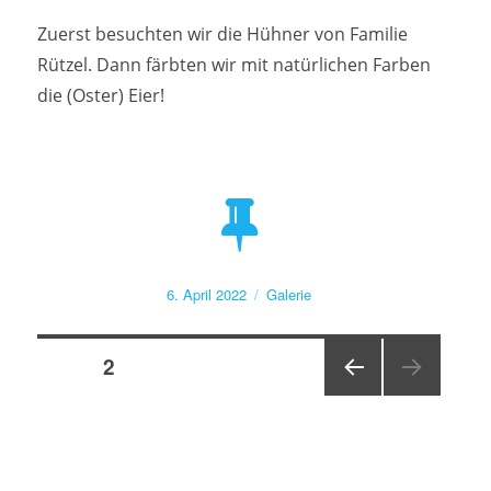
Zuerst besuchten wir die Hühner von Familie
Rützel. Dann färbten wir mit natürlichen Farben
die (Oster) Eier!
Veröffentlicht
Format
6. April 2022
Galerie
am
Seitennummerierung
SEITE
2
VOR
der
HERI
GE
Beiträge
SEIT
E