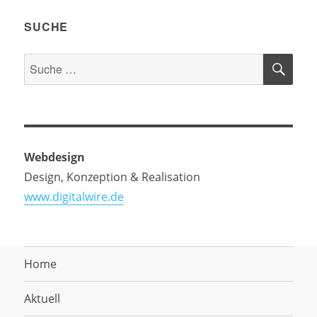
SUCHE
SU
Suche
nach:
Webdesign
Design, Konzeption & Realisation
www.digitalwire.de
Home
Aktuell