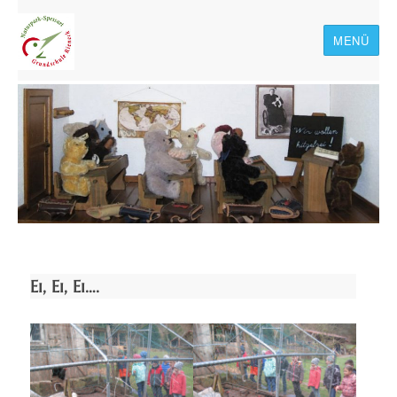
MENÜ
Naturpark-Spessart-
Grundschule Rieneck
Ei, Ei, Ei….