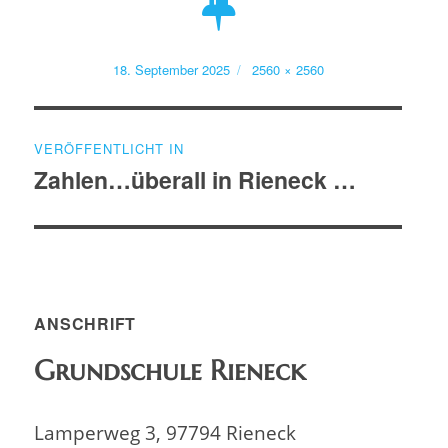
Veröffentlicht
Volle
18. September 2025
2560 × 2560
am
Größe
Beitragsnavigation
VERÖFFENTLICHT IN
Zahlen…überall in Rieneck …
ANSCHRIFT
Grundschule Rieneck
Lamperweg 3, 97794 Rieneck