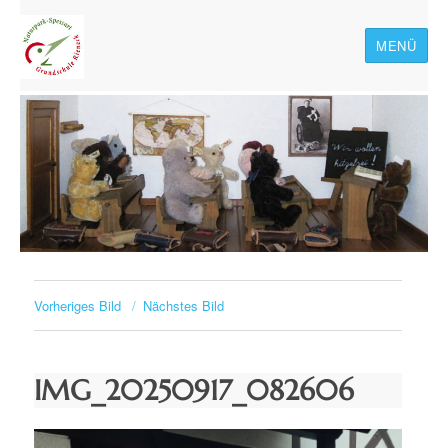
MENÜ
Naturpark-Spessart-
Grundschule Rieneck
Vorheriges Bild
Nächstes Bild
IMG_20250917_082606