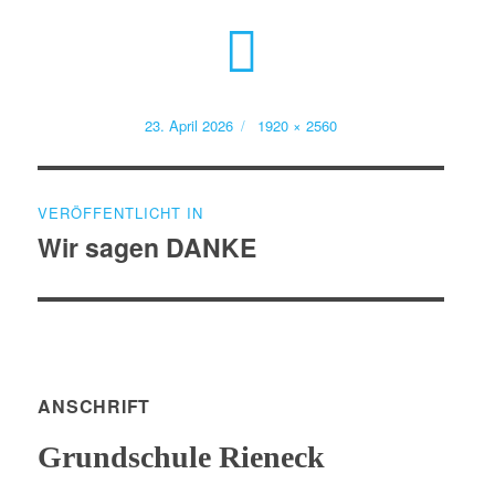
Veröffentlicht
Volle
23. April 2026
1920 × 2560
am
Größe
Beitragsnavigation
VERÖFFENTLICHT IN
Wir sagen DANKE
ANSCHRIFT
Grundschule Rieneck