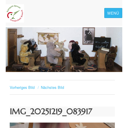
MENÜ
Naturpark-Spessart-
Grundschule Rieneck
Vorheriges Bild
Nächstes Bild
IMG_20251219_083917