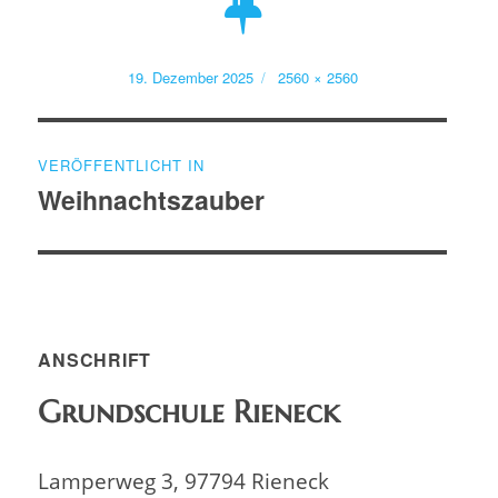
Veröffentlicht
Volle
19. Dezember 2025
2560 × 2560
am
Größe
Beitragsnavigation
VERÖFFENTLICHT IN
Weihnachtszauber
ANSCHRIFT
Grundschule Rieneck
Lamperweg 3, 97794 Rieneck