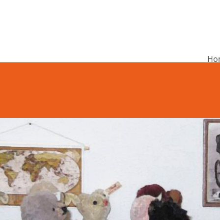
Ho
undschule Rieneck