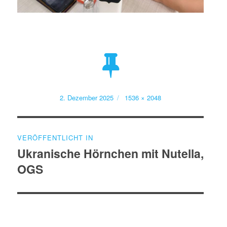
Veröffentlicht
Volle
2. Dezember 2025
1536 × 2048
am
Größe
Beitragsnavigation
VERÖFFENTLICHT IN
Ukranische Hörnchen mit Nutella,
OGS