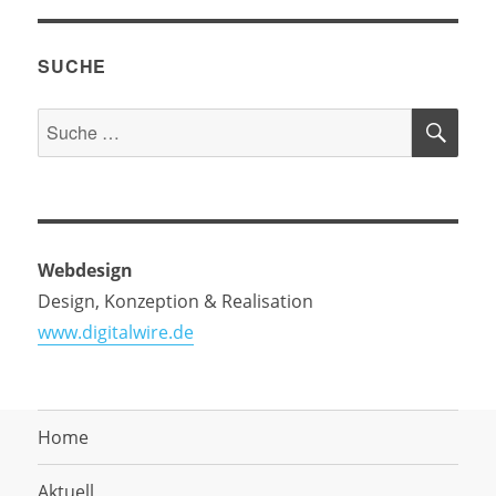
SUCHE
SU
Suche
nach:
Webdesign
Design, Konzeption & Realisation
www.digitalwire.de
Home
Aktuell