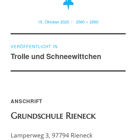
Veröffentlicht
Volle
15. Oktober 2025
2560 × 2560
am
Größe
Beitragsnavigation
VERÖFFENTLICHT IN
Trolle und Schneewittchen
ANSCHRIFT
Grundschule Rieneck
Lamperweg 3, 97794 Rieneck