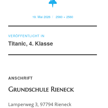
Veröffentlicht
Volle
19. Mai 2026
2560 × 2560
am
Größe
Beitragsnavigation
VERÖFFENTLICHT IN
Titanic, 4. Klasse
ANSCHRIFT
Grundschule Rieneck
Lamperweg 3, 97794 Rieneck