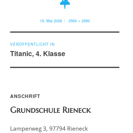
Veröffentlicht
Volle
19. Mai 2026
2560 × 2560
am
Größe
Beitragsnavigation
VERÖFFENTLICHT IN
Titanic, 4. Klasse
ANSCHRIFT
Grundschule Rieneck
Lamperweg 3, 97794 Rieneck