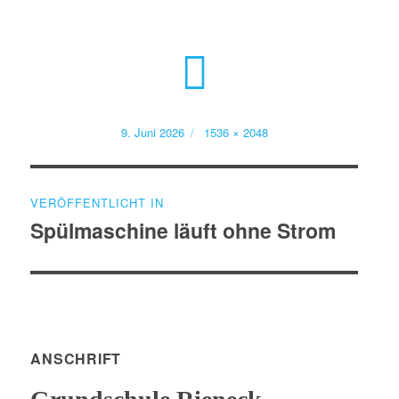
Veröffentlicht
Volle
9. Juni 2026
1536 × 2048
am
Größe
Beitragsnavigation
VERÖFFENTLICHT IN
Spülmaschine läuft ohne Strom
ANSCHRIFT