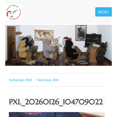
MENÜ
Naturpark-Spessart-
Grundschule Rieneck
Vorheriges Bild
Nächstes Bild
PXL_20260126_104709022