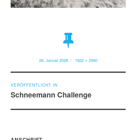
Veröffentlicht
Volle
26. Januar 2026
1922 × 2560
am
Größe
Beitragsnavigation
VERÖFFENTLICHT IN
Schneemann Challenge
ANSCHRIFT