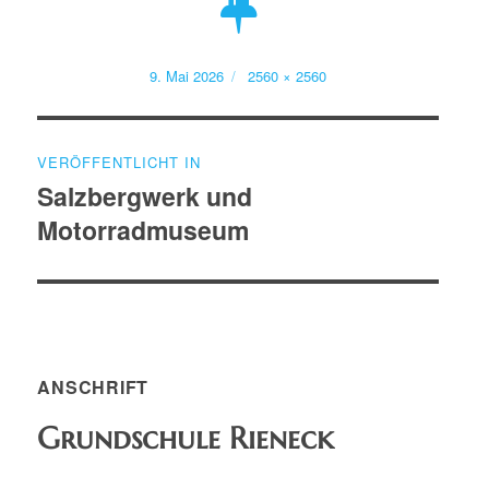
Veröffentlicht
Volle
9. Mai 2026
2560 × 2560
am
Größe
Beitragsnavigation
VERÖFFENTLICHT IN
Salzbergwerk und
Motorradmuseum
ANSCHRIFT
Grundschule Rieneck