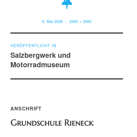
Veröffentlicht
Volle
9. Mai 2026
2560 × 2560
am
Größe
Beitragsnavigation
VERÖFFENTLICHT IN
Salzbergwerk und
Motorradmuseum
ANSCHRIFT
Grundschule Rieneck