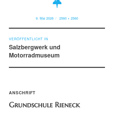
Veröffentlicht
Volle
9. Mai 2026
2560 × 2560
am
Größe
Beitragsnavigation
VERÖFFENTLICHT IN
Salzbergwerk und
Motorradmuseum
ANSCHRIFT
Grundschule Rieneck