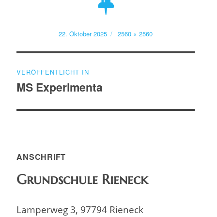
Veröffentlicht
Volle
22. Oktober 2025
2560 × 2560
am
Größe
Beitragsnavigation
VERÖFFENTLICHT IN
MS Experimenta
ANSCHRIFT
Grundschule Rieneck
Lamperweg 3, 97794 Rieneck