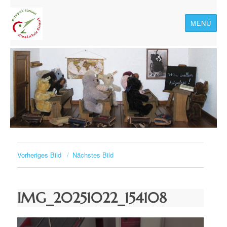
MENÜ
Naturpark-Spessart-
Grundschule Rieneck
Vorheriges Bild
Nächstes Bild
IMG_20251022_154108