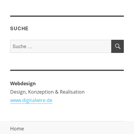
SUCHE
SU
Suche
nach:
Webdesign
Design, Konzeption & Realisation
www.digitalwire.de
Home