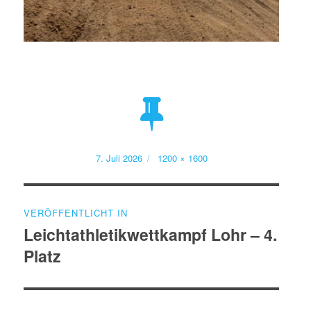
Veröffentlicht
Volle
7. Juli 2026
1200 × 1600
am
Größe
Beitragsnavigation
VERÖFFENTLICHT IN
Leichtathletikwettkampf Lohr – 4.
Platz