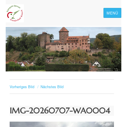
MENÜ
Naturpark-Spessart-
Grundschule Rieneck
Vorheriges Bild
Nächstes Bild
IMG-20260707-WA0004