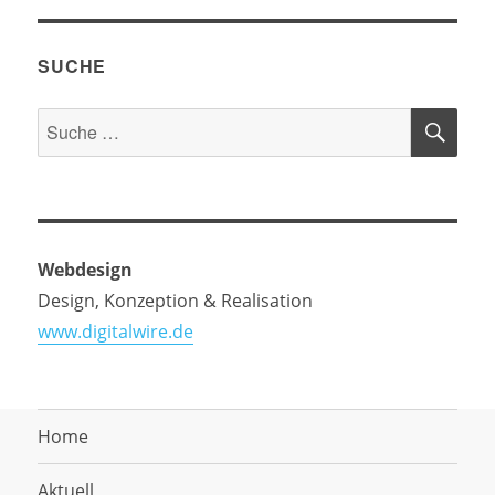
SUCHE
SU
Suche
nach:
Webdesign
Design, Konzeption & Realisation
www.digitalwire.de
Home
Aktuell