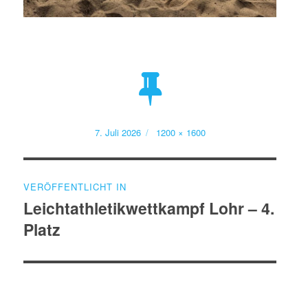
Veröffentlicht
Volle
7. Juli 2026
1200 × 1600
am
Größe
Beitragsnavigation
VERÖFFENTLICHT IN
Leichtathletikwettkampf Lohr – 4.
Platz