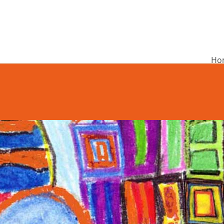
Ho
undschule Rieneck