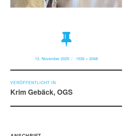
Veröffentlicht
Volle
13. November 2025
1536 × 2048
am
Größe
Beitragsnavigation
VERÖFFENTLICHT IN
Krim Gebäck, OGS
ANSCHRIFT