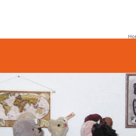
Ho
undschule Rieneck