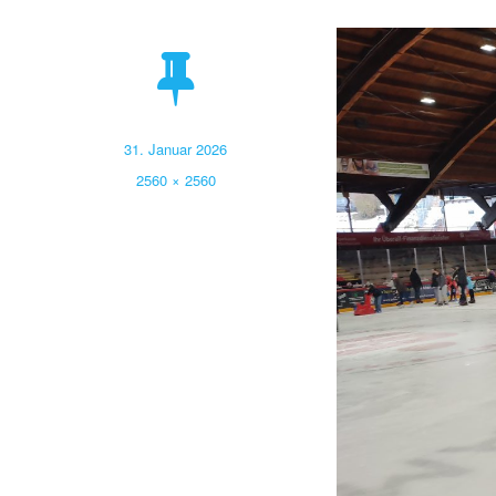
Veröffentlicht
31. Januar 2026
am
Volle
2560 × 2560
Größe