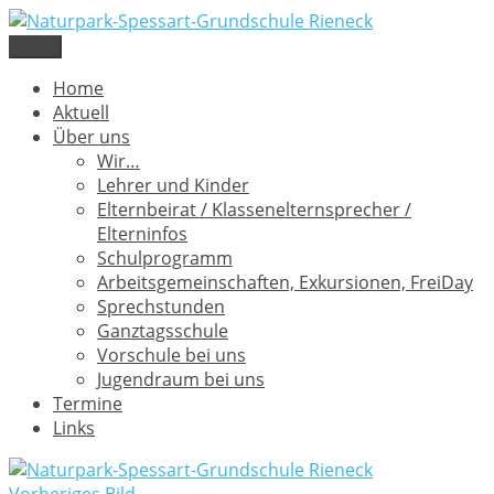
Zum
Inhalt
Menü
Naturpark-Spessart-Grundschule Rieneck
Lamperweg 3, 97794 Rieneck
springen
Home
Aktuell
Über uns
Wir…
Lehrer und Kinder
Elternbeirat / Klassenelternsprecher /
Elterninfos
Schulprogramm
Arbeitsgemeinschaften, Exkursionen, FreiDay
Sprechstunden
Ganztagsschule
Vorschule bei uns
Jugendraum bei uns
Termine
Links