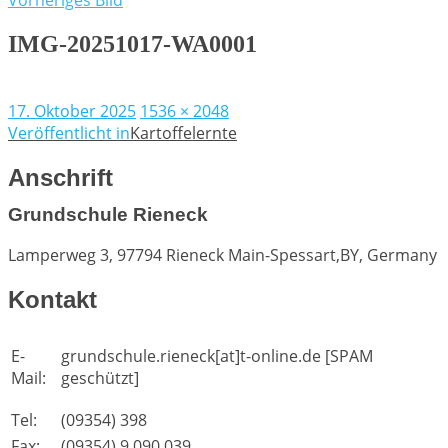
Vorheriges Bild
IMG-20251017-WA0001
Veröffentlicht
Volle
17. Oktober 2025
1536 × 2048
am
Beitragsnavigation
Größe
Veröffentlicht in
Kartoffelernte
Anschrift
Grundschule Rieneck
Lamperweg 3, 97794 Rieneck
Main-Spessart,BY, Germany
Kontakt
E-
grundschule.rieneck[at]t-online.de [SPAM
Mail:
geschützt]
Tel:
(09354) 398
Fax:
(09354) 9 090 039