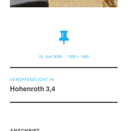
Veröffentlicht
Volle
18. Juni 2026
1200 × 1600
am
Größe
Beitragsnavigation
VERÖFFENTLICHT IN
Hohenroth 3,4
ANSCHRIFT