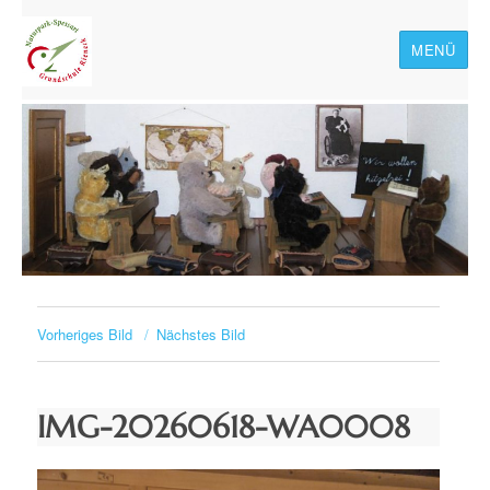
MENÜ
Naturpark-Spessart-
Grundschule Rieneck
Vorheriges Bild
Nächstes Bild
IMG-20260618-WA0008