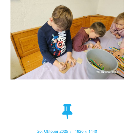
Veröffentlicht
Volle
20. Oktober 2025
1920 × 1440
am
Größe