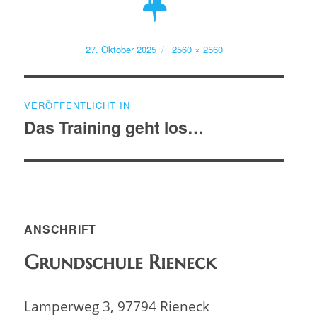
Veröffentlicht
Volle
27. Oktober 2025
2560 × 2560
am
Größe
Beitragsnavigation
VERÖFFENTLICHT IN
Das Training geht los…
ANSCHRIFT
Grundschule Rieneck
Lamperweg 3, 97794 Rieneck